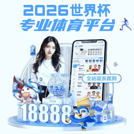
注册入口
6686官网
APP与网页版入口｜
畅享全球体育赛事与数据服务
欢迎访问
6686官网
，提供全面覆盖足球、篮
球、电竞等项目的赛事资讯与数据内容， 支持
APP下载
与
网页使用
，每日同步更新千场比
赛，聚焦热门体育内容， 助您轻松获取赛事动
态，掌握比赛节奏。
手机App
网页版