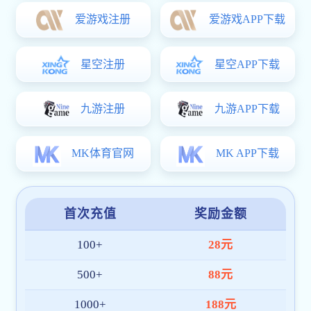
马洛卡作为一支历史悠久的球队，在本赛季表现起伏
不定，但在主场作战时往往能展现出强大的竞争力。
本篇文章将从四个方面来分析即将到来的这场关键战
役：马洛卡的近期状态、主场优势、对手分析以及比
赛的战术布置。通过这些维度，我们将看到马洛卡如
何全力争取三分，以提高在联赛中的排名和信心。
1、马洛卡近期状态
在过去的几轮西甲联赛中，马洛卡的表现令人关注。
从最近几场比赛来看，球队逐渐找到了状态，尤其是
在攻防两端都有所提升。尽管偶尔会遭遇失利，但整
体而言，他们的士气正在回升，为即将到来的比赛打
下了良好的基础。
尤其是在进攻端，马洛卡逐渐形成了自己的风格。在