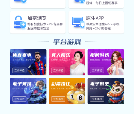
更加专注并且充满斗志。
此外，从数据上看，马洛卡在主场的胜率相较于客场
有显著提升。这其中不仅包括了战绩，还涉及到他们
在主场打出的攻击效率和防守稳定性。因此，在这样
的环境中，他们自然希望借助这一优势争取三分，为
整个赛季奠定更坚实的基础。
同时，值得注意的是，对手在客场面对热情如潮的支
持者时，也可能感受到一定压力。这种双重影响使得
比赛结果更加扑朔迷离，而马洛卡则需要充分利用这
一点，以便最大化地提高自己的胜算。
3、对手实力及特点
每一场比赛都不能忽视对手的实力分析。在即将到来