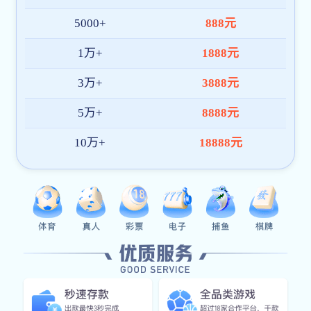
得了三次意甲冠军，并且多次获得意大利杯等国内外
荣誉。作为一支具有深厚文化底蕴和众多忠实球迷支
持的球队，罗马在欧洲赛场上也展现出了强大的竞争
力。
多特蒙德则成立于1909年，是德国足球的一块金字招
牌，以其快速而富有攻击性的踢法著称。多特蒙德曾
两度获得欧冠冠军，多次夺得德甲联赛冠军，其主场
西法伦球场以热情洋溢的氛围闻名世界。此外，多特
蒙德还培养出过许多优秀年轻球员，为欧洲足坛输送
了大量人才。
那不勒斯作为意大利南部的重要俱乐部，自1980年代
以来便成为了意甲的重要力量，尤其是在马拉多纳时
代，其辉煌成就令人瞩目。而今，那不勒斯依旧保持