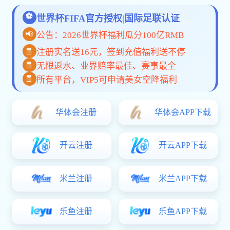
巴萨甘伯杯对手候选罗马多特那不
勒斯或与河床进行友谊赛
2026-07-08 03:17
67 次阅读
首页
/
体育热点
巴萨甘伯杯是西班牙足球俱乐部巴塞罗那每年举行的
一项重要的友谊赛，旨在纪念俱乐部创始人哈姆巴尔