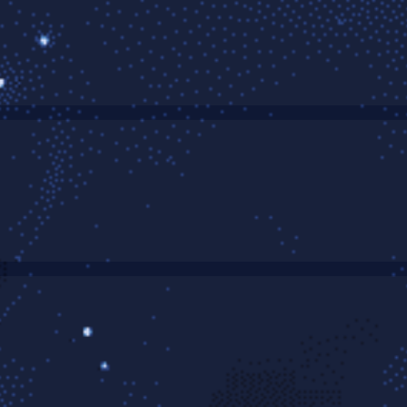
一轮锁定丹麦超级联赛冠军荣耀
赛中表现出色，凭借其卓越的团队配合和战术执行，提前一轮锁
带来了无尽的欢愉与自豪感。本文将从多个方面对这一事件进行
望。通过这些方面，我们将更全面地理解奥胡斯足球队此次夺冠
史最悠久的足球俱乐部之一。在漫长的发展过程中，球队经历了
。经过多年的努力，奥胡斯终于在近几年间实现了质的飞跃。