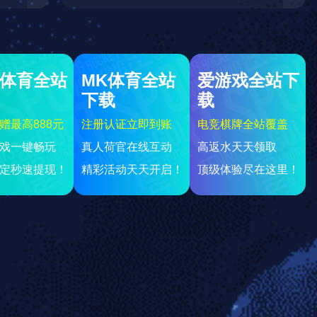
具有竞争力的新秀。同时，通过积极参与转
的氛围为球队创造了稳固的支持基础，使得
的技战术水平，更是检验团队凝聚力的重要
。
胡斯再次赢得胜利，并且这场胜利让他们离
的一面。
史上闪耀的一部分，也是今后新老球迷津津