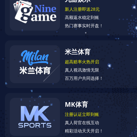
奥胡斯足球队历史性夺冠提前
2026-06-30 13:45
56 次阅读
奥胡斯足球队在2023赛季的丹麦超级联
队在国内足球界的重要成就，也为球迷们
的回顾、明星球员的表现以及对未来的展
1、球队发展历程
奥胡斯足球队成立于1880年，是丹麦历
崭露头角，成为丹麦超级联赛的重要力量