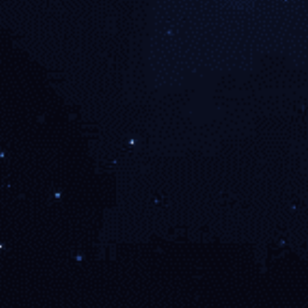
梅西赛后分享与队友庆祝瞬间
在最近的一场比赛中，阿根廷球星梅
2026-07-02
6686官网
6686官网官方网站【KY1.AC】官网认
泉
证:手机版、app下载、登录入口、官
s
方网站、网页版、平台、网址、地
址、注册、娱乐，6686官网(中国)官
方网站欢迎大家选择真正的官方通
道，同时我们提供全天候7x24小时在
线服务，第一时间处理各类问题，正
规集团平台有保障，欢迎体验！