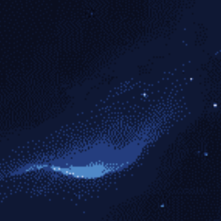
总之，对于奥胡斯来说，此次夺冠既是一
为自己的目标而不断奋斗！
总结：
综上所述，奥胡斯足球队历史性夺冠，不
明星球员表现，每一个环节都构成了这份
展望未来，我们有理由相信，在现有基础
更多精彩！
上一篇：