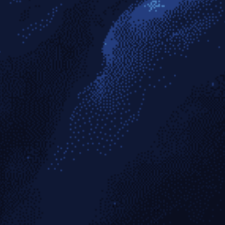
个里程碑式成就，也是一个新的起点。在接下来的日子里，全体
仅体现了球队数年来辛勤付出的结果，更加深厚了其在丹麦足球
辉煌成绩单的重要组成部分。
上继续努力的发展策略下，奥胡斯足球队将在更多国际赛事中发