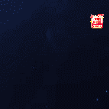
成员需团结一致，共同朝着更高目标迈进，
史上的地位。从发展历程到关键比赛，再到
光发热，为全球范围内热爱足球的人们带来
下一篇：