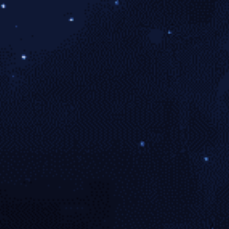
阿森纳定位球进球占比36若夺冠将…
相关推荐文章
森林拒绝曼城121亿镑报价安
在近期的转会市场上，诺丁汉森林拒绝
2026-07-30
墨西哥国脚前锋期待与亚马尔
在现代足球的舞台上，球员之间的合
2026-07-01
梅西左腿腘绳肌轻度拉伤预计1
本文将围绕阿根廷足球明星梅西的左
2026-06-11