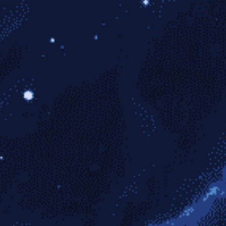
功的重要推动者。他们不仅在技术上给予支持，更通过个人魅力
门令对手防线倍感压力。
他不仅是组织进攻的大脑，还经常负责防守反击中的拦截工作。
季中不可或缺的重要角色。
供坚实保障。在多次面对强敌时，他总能化解危机，以冷静沉着
这一荣耀，他们也是未来继续争取更多荣誉的重要基石。
足球队并不会止步于此。俱乐部计划继续投资于青训系统，希望
之间的联系，通过交流学习提升自身水平。
进一步扩大品牌影响力，包括优化赛事体验以及增加赞助收入等
和基础设施建设中去。