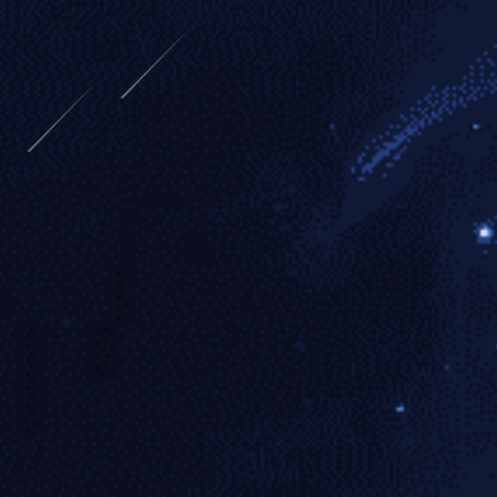
3、明星球员表现
夺冠过程中，一些明星球员无疑是球队成
入多粒关键进球，他敏锐的跑位和精准射
同时，中场核心Y也是不可或缺的一环，
高，而且助攻数量也名列前茅，是整个赛
最后，还有后卫Z，其稳健防守为球队提
些明星选手用实际行动证明，他们配得上
4、对未来展望
随着丹麦超级联赛冠军荣誉到手，奥胡斯
争力。同时还计划强化与其他欧洲俱乐部
另一方面，在商业运营方面，俱乐部希望
从而能够持续投入到更高水平的人才引进