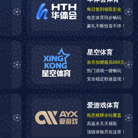
首页
/
体育热点
定了冠军荣誉。这一历史性时刻不仅标志着球
详细解读，包括球队的发展历程、关键比赛
所蕴含的深远意义及其影响。
起伏不定的岁月，从早期的小规模赛事到逐渐