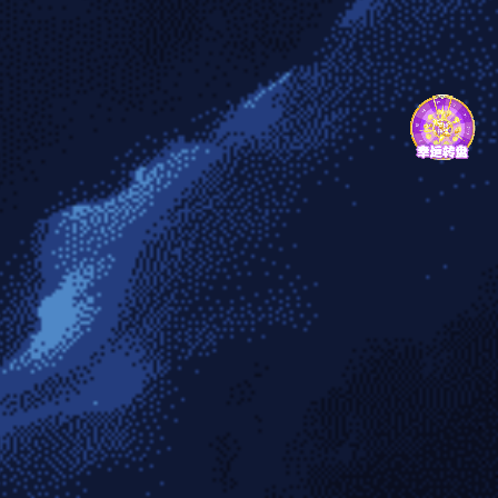
激励身边的人。例如前锋X，在本赛季中打
他的数据统计令人瞩目，不仅传球成功率
应对挑衅，为后防线筑起一道安全屏障。这
培养出更多具备潜力的新星，以保证长期竞
。通过增强商业模式，实现财务稳健发展，