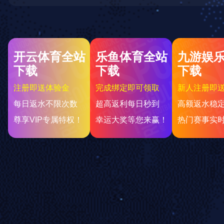
近年来，俱乐部管理层进行了多项改革，
会市场，球队也成功引进了一些实力派球
此外，奥胡斯还重视与社区和球迷之间的
每位球员都能在场上发挥出最佳水平。
2、关键比赛回顾
在本赛季中，有几场关键比赛特别值得一
时刻。在与哥本哈根的一场焦点战中，奥
另一场重要比赛是在主场迎战布伦德比，
冠军越来越近。这几次关键战役不仅展示
总结起来，本赛季中的每一场比赛都是奥
乐道的话题。