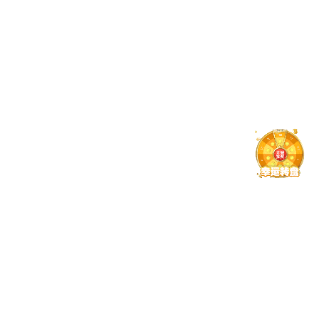
得更多发展空间，他们需要考虑这些变化带来的机会
与挑战。
尤其是那些正处于职业生涯巅峰阶段或者刚刚崭露头
角的新秀，他们对于未来去向非常敏感。如果此时能
够得到合适的平台，无疑将有助于他们实现职业价值
最大化。而若缺乏合适机会，则可能导致才华被埋
没，这是每位球员必须认真思考的问题。