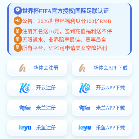
穆里尼奥解约金下周上涨里克尔梅
当选或影响转会前景
2026-06-13 00:19
48 次阅读
首页
/
体育热点
近年来，足球转会市场频繁变动，各类交易和解约事
件层出不穷。穆里尼奥作为一名备受瞩目的教练，其