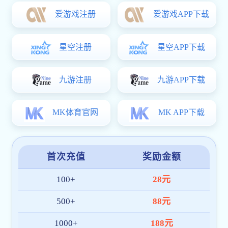
键时刻应更多地进行运球，以提高投篮的命中率。在
这篇文章中，我们将从多个方面分析这一观点，包括
技术层面的提升、心理因素的影响、团队配合的重要
性以及比赛经验的积累等。通过对这些方面的详细阐
述，旨在帮助读者更全面地理解如何在高压力环境下
做出更明智的选择，从而提升个人及团队表现。
1、技术层面需加强运球
在篮球比赛中，投篮是得分的重要方式，而如何提高
投篮命中率则是每位球员必须面对的问题。马克西提
到多运球再出手，这实际上是对自身技术的一种自我
反思。在实际比赛中，良好的运球能够帮助球员更好
地寻找投篮机会，同时也能让防守队员失去平衡，从
而增加外线投篮的空间和角度。