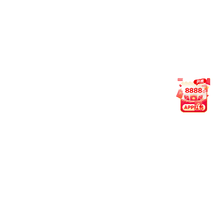
中不可忽视的重要内容。只有综合考虑这些因素，才
能真正提升个人和团队整体表现，实现更好的成绩。
作为一名年轻选手，马克西已经展现出了良好的自我
认知能力，并愿意为改进付诸行动。这不仅体现了他
对职业生涯发展的重视，也为其他年轻选手树立了榜
样。在未来，他将在不断学习与实践中成长，相信一
定会取得更加优异的成绩，为球队贡献更多力量。
上一篇：
当今的吹杨莫兰特与三球如同十年…
下一篇：